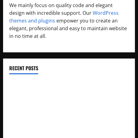
We mainly focus on quality code and elegant
design with incredible support. Our
WordPress
themes and plugins
empower you to create an
elegant, professional and easy to maintain website
in no time at all.
RECENT POSTS
Wilderness Romance: 99
ভোটার লিস্টে নাম উঠেছে কিনা কীভাবে চেক করবেন? (West Bengal)
Let me not to the marriage of true minds – Sonnet No. 116
WBSEDCL Online Payment: Easy Guide to Pay Electricity Bill
Online