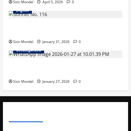
Sisir Mondal
April 5, 2026
0
English
Let me not to the marriage of true minds – Sonnet
No. 116
Sisir Mondal
January 31, 2026
0
Uncategorized
WBSEDCL Online Payment: Easy Guide to Pay
Electricity Bill Online
Sisir Mondal
January 27, 2026
0
ABOUT AF THEMES