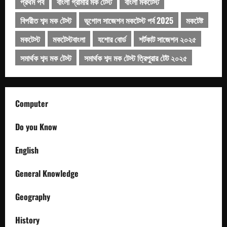
প্রথম পর্ব
বাংলা গ্রামার মক টেস্ট
বাংলা মকটেস্ট
বিপরীত শব্দ মক টেস্ট
ভূগোল সাজেশন মকটেস্ট পর্ব 2025
মকটেষ্ট
মকটেস্ট
মকটেস্টবাংলা
যশোর বোর্ড
শর্টকাট সাজেশন ২০২৫
সমার্থক শব্দ মক টেস্ট
সমার্থক শব্দ মক টেস্ট ত্রিপুরার টেট ২০২৫
Computer
Do you Know
English
General Knowledge
Geography
History