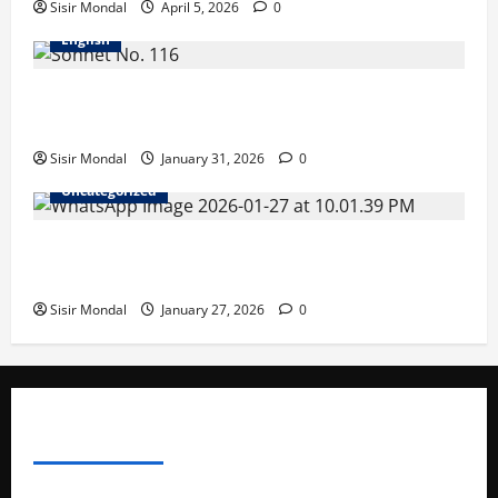
Sisir Mondal
April 5, 2026
0
English
Let me not to the marriage of true minds – Sonnet
No. 116
Sisir Mondal
January 31, 2026
0
Uncategorized
WBSEDCL Online Payment: Easy Guide to Pay
Electricity Bill Online
Sisir Mondal
January 27, 2026
0
ABOUT AF THEMES