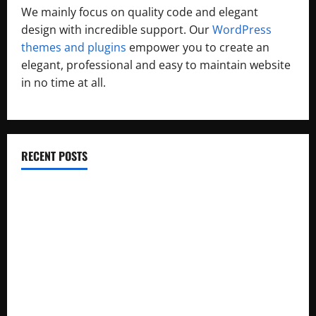
We mainly focus on quality code and elegant
design with incredible support. Our
WordPress
themes and plugins
empower you to create an
elegant, professional and easy to maintain website
in no time at all.
RECENT POSTS
Wilderness Romance: 99
ভোটার লিস্টে নাম উঠেছে কিনা কীভাবে চেক করবেন? (West Bengal)
Let me not to the marriage of true minds – Sonnet No. 116
WBSEDCL Online Payment: Easy Guide to Pay Electricity Bill
Online