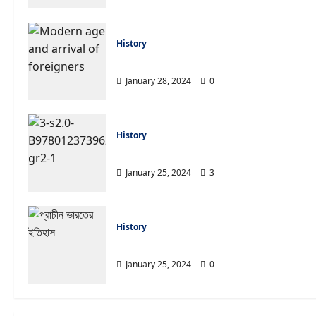
History
Modern age and arrival of foreigne
January 28, 2024
0
History
প্রাচীন প্রস্তর যুগের স্থান
English
January 25, 2024
3
Let
tru
History
What is Stone Age?
Sisir Mon
January 25, 2024
0