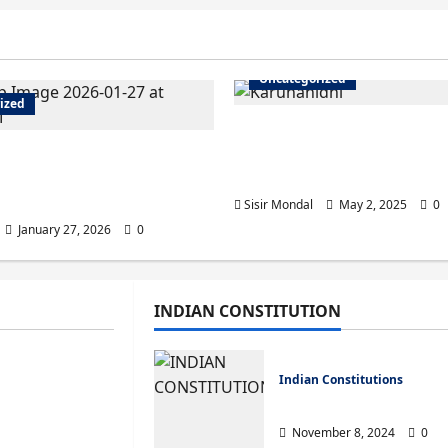
Uncategorized
ized
M. Karunanidhi: The Sto
Online Payment: Easy
Leader Who Shaped Mo
ay Electricity Bill
Tamil Nadu
Sisir Mondal
May 2, 2025
0
January 27, 2026
0
rized
 লিস্টে নাম উঠেছে কিনা কীভাবে চেক কর
INDIAN CONSTITUTION
st Bengal)
dal
April 5, 2026
0
Indian Constitutions
om 1600 to 1947
OUTSTANDING FEATU
November 8, 2024
0