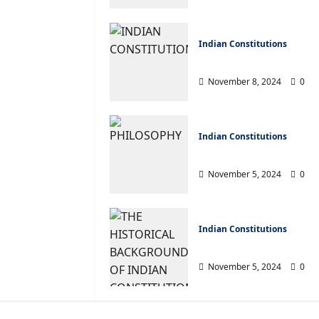
Indian Constitutions
rs
OUTSTANDING FEATU
November 8, 2024
0
Indian Constitutions
THE PHILOSOPHY OF 
November 5, 2024
0
 me not to the marriage of
e minds – Sonnet No. 116
Indian Constitutions
THE HISTORICAL BA
dal
January 31, 2026
0
November 5, 2024
0