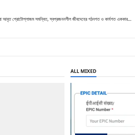
n|structure|types|function
রা আবৃত প্রোটোপ্লাজম সমন্বিত, স্বপ্রজননশীল জীবদেহের গঠনগত ও কার্যগত এককার...
ALL MIXED
ture|types|function