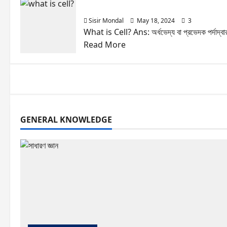
about
What is Cell? in Bengali|Definatio
Are
Sisir Mondal
May 18, 2024
3
Vitamins
What is Cell? Ans: অর্ধভেদ্য বা প্রভেদক পর্দাদ্বা
and
Read
Read More
Minerals
more
Life Science
Nutrients?
about
What
is
Cell?
GENERAL KNOWLEDGE
in
Bengali|Defination|struc