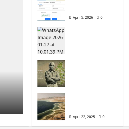
কীভাবে চেক করবেন? (West
Bengal)
April 5, 2026
0
WBSEDCL Online
Payment: Easy Guide
to Pay Electricity Bill
Online
January 27, 2026
0
M. Karunanidhi: The
Story of a Leader
Who Shaped Modern
Tamil Nadu
May 2, 2025
0
The Dead Sea is the
lowest point on
Earth’s land surface.
April 22, 2025
0