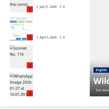
Romance: 99
July 31, 2026
0
1
ভোটার লিস্টে নাম উঠেছে কিনা
কীভাবে চেক করবেন? (West
Bengal)
2
April 5, 2026
0
Let me not to the
marriage of true
minds – Sonnet No.
116
3
English
January 31, 2026
0
WBSEDCL Online
Wil
Payment: Easy Guide
to Pay Electricity Bill
Sisir Mon
Online
4
January 27, 2026
0
William