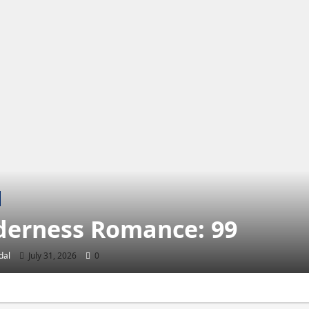
derness Romance: 99
dal
July 31, 2026
0