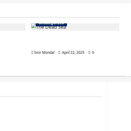
Uncategorized
ry of a
The Dead Sea is the lowest point
dern
on Earth’s land surface.
Sisir Mondal
April 22, 2025
0
বেন?
RES OF OUR INDIAN CONSTITUTION PART 1