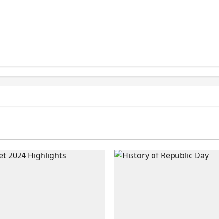
শ্নোত্তর |12 Important Short Questions and Answers from
liam Shakespeare: Sonnet 
Questions & their Answers
dal
May 3, 2025
0