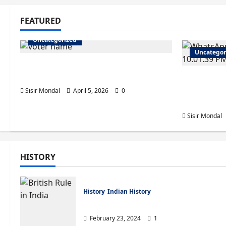
Shakespeare: Sonnet
No 73 Questions &
FEATURED
their Answers
5
May 3, 2025
0
Uncategorized
Uncategor
ভোটার লিস্টে নাম উঠেছে কিনা কীভাবে চেক করবেন?
(West Bengal)
WBSEDCL 
Guide to P
Sisir Mondal
April 5, 2026
0
Online
Sisir Mondal
Uncatego
ভোটার
HISTORY
(We
Sisir Mon
History
Indian History
Timeline of British Rule in India fr
February 23, 2024
1