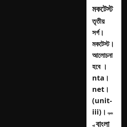
মকটেস্ট
তৃতীয়
সর্গ।
মকটেস্ট।
আলোচনা
হবে ।
nta।
net।
(unit-
iii)।
প্রথম
বাংলা
পর্ব