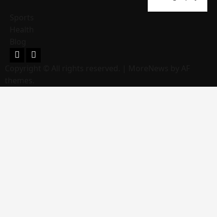
Sports
Health
Blog
Facebook
Youtube
Copyright © All rights reserved.
|
MoreNews
by AF
themes.