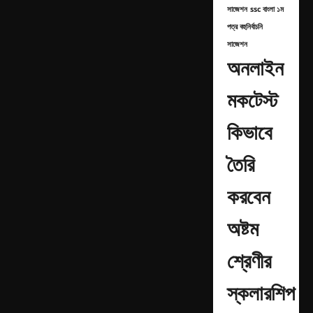
সাজেশন
ssc বাংলা ১ম
পত্র বহুনির্বাচনি
সাজেশন
অনলাইন
মকটেস্ট
কিভাবে
তৈরি
করবেন
অষ্টম
শ্রেণীর
স্কলারশিপ