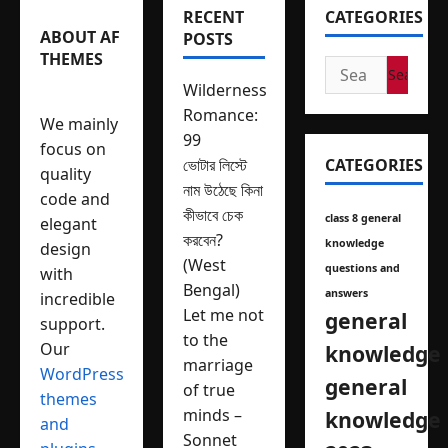
RECENT
CATEGORIES
ABOUT AF
POSTS
THEMES
Search
Wilderness
for:
Romance:
We mainly
99
focus on
ভোটার লিস্টে
CATEGORIES
quality
নাম উঠেছে কিনা
code and
কীভাবে চেক
class 8 general
elegant
করবেন?
knowledge
design
(West
questions and
with
Bengal)
answers
incredible
Let me not
general
support.
to the
Our
knowledge
marriage
WordPress
general
of true
themes
minds –
knowledge
and
Sonnet