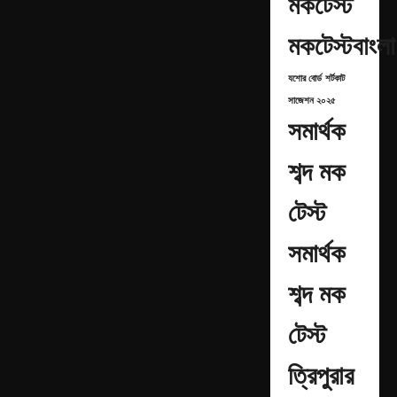
মকটেস্ট
মকটেস্টবাংলা
যশোর বোর্ড
শর্টকাট
সাজেশন ২০২৫
সমার্থক
শব্দ মক
টেস্ট
সমার্থক
শব্দ মক
টেস্ট
ত্রিপুরার