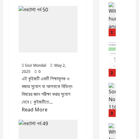
English
W
i
l
d
1
e
r
Uncatego
ভো
n
মকটেস্ট পর্ব 50
Quiz
টা
e
র
Sisir Mondal
May 2,
s
2025
0
লি
s
2
এই কুইজটি একটি শিক্ষামূলক ও
স্টে
R
না
English
মজার সুযোগ যা আপনাকে বিভিন্ন
o
L
ম
m
বিষয়ের জ্ঞান পরীক্ষা করার সুযোগ
e
উ
a
দেবে। কুইজটিতে...
t
ঠে
n
Read
Read More
m
ছে
3
c
more
e
কি
e
about
n
Uncatego
না
:
মকটেস্ট
W
o
কী
9