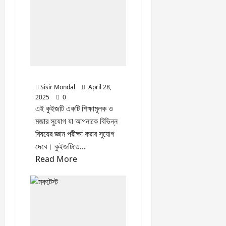
মকটেস্ট
পর্ব
45
মকটেস্ট পর্ব 44
Quiz
Sisir Mondal
April 28,
2025
0
এই কুইজটি একটি শিক্ষামূলক ও
মজার সুযোগ যা আপনাকে বিভিন্ন
বিষয়ের জ্ঞান পরীক্ষা করার সুযোগ
দেবে। কুইজটিতে...
Read
Read More
more
about
মকটেস্ট
পর্ব
44