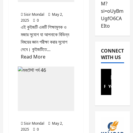
M?
r
a
i
মকটেস্ট পর্ব 48
Quiz
e
s
si=oUyBm
n
April
Sisir Mondal
May 2,
:
y
d
UgfO6CA
5,
2025
0
S
G
s
2026
EIto
এই কুইজটি একটি শিক্ষামূলক ও
o
u
–
মজার সুযোগ যা আপনাকে বিভিন্ন
0
n
i
S
বিষয়ের জ্ঞান পরীক্ষা করার সুযোগ
n
d
o
দেবে। কুইজটিতে...
e
e
n
CONNECT
t
Read
Read More
t
n
WITH US
N
o
more
e
o
P
t
about
7
a
N
মকটেস্ট
3
y
o
পর্ব
Facebook
Youtube
Q
E
.
48
u
l
1
e
e
1
s
c
6
t
t
মকটেস্ট পর্ব 47
Quiz
i
r
January
Sisir Mondal
May 2,
o
i
31,
2025
0