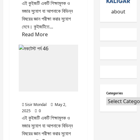
n
c
2026
এই কুইজটি একটি শিক্ষামূলক ও
s
i
মজার সুযোগ যা আপনাকে বিভিন্ন
about
0
&
t
বিষয়ের জ্ঞান পরীক্ষা করার সুযোগ
t
y
দেবে। কুইজটিতে...
h
B
Read
Read More
e
i
more
i
l
about
r
l
A
O
মকটেস্ট
n
n
পর্ব
s
l
47
w
i
e
n
r
e
Categories
মকটেস্ট পর্ব 46
Quiz
s
Sisir Mondal
May 2,
January
2025
0
27,
May
এই কুইজটি একটি শিক্ষামূলক ও
2026
3,
2025
মজার সুযোগ যা আপনাকে বিভিন্ন
0
বিষয়ের জ্ঞান পরীক্ষা করার সুযোগ
0