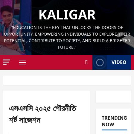
Skip
KALIGAR
to
content
“EDUCATION IS THE KEY THAT UNLOCKS THE DOORS OF
OPPORTUNITY, EMPOWERING INDIVIDUALS TO EXPLORE THEIR
POTENTIAL, CONTRIBUTE TO SOCIETY, AND BUILD A BRIGHTER
FUTURE.”
VIDEO
Primary
Menu
এসএসসি ২০২৫ পৌরনীতি
শর্ট সাজেশন
TRENDING
NOW