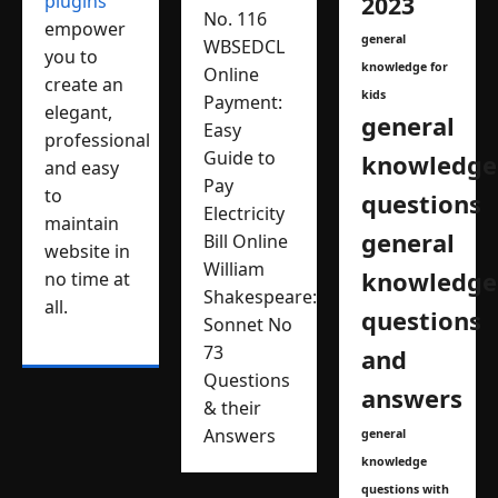
plugins
2023
No. 116
empower
general
WBSEDCL
you to
knowledge for
Online
create an
kids
Payment:
elegant,
general
Easy
professional
Guide to
knowledge
and easy
Pay
to
questions
Electricity
maintain
general
Bill Online
website in
William
knowledge
no time at
Shakespeare:
all.
questions
Sonnet No
73
and
Questions
answers
& their
Answers
general
knowledge
questions with