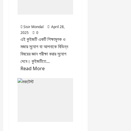
মকটেস্ট পর্ব 43
Quiz
Sisir Mondal
April 28,
2025
0
এই কুইজটি একটি শিক্ষামূলক ও
মজার সুযোগ যা আপনাকে বিভিন্ন
বিষয়ের জ্ঞান পরীক্ষা করার সুযোগ
দেবে। কুইজটিতে...
Read
Read More
more
about
মকটেস্ট
পর্ব
43
মকটেস্ট পর্ব 42
Quiz