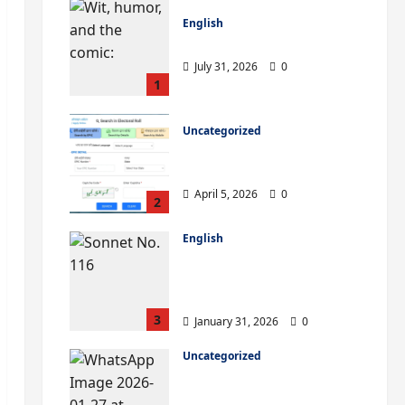
English
Wilderness Romance: 99
July 31, 2026
0
1
Uncategorized
ভোটার লিস্টে নাম উঠেছে কিনা কীভাবে
চেক করবেন? (West Bengal)
April 5, 2026
0
2
English
Let me not to the
marriage of true minds
– Sonnet No. 116
3
January 31, 2026
0
Uncategorized
WBSEDCL Online
Payment: Easy Guide to