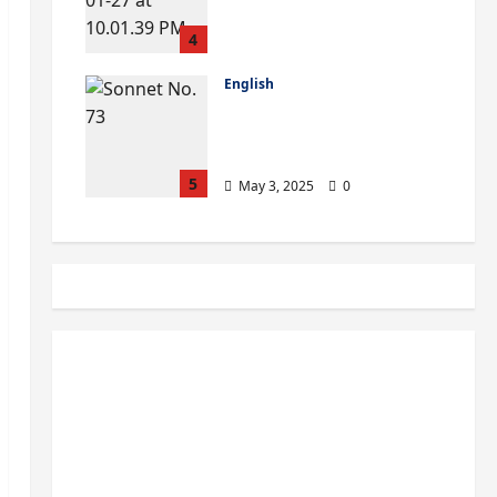
Pay Electricity Bill
Online
4
January 27, 2026
0
English
William Shakespeare:
Sonnet No 73 Questions
& their Answers
5
May 3, 2025
0