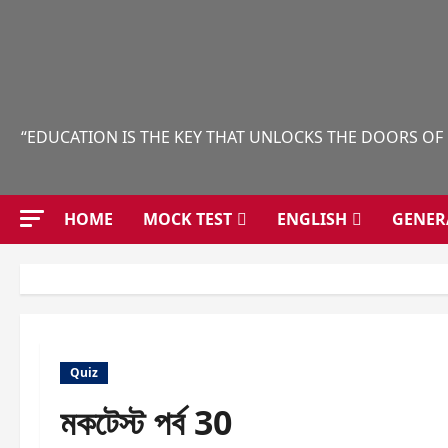
Skip
to
content
“EDUCATION IS THE KEY THAT UNLOCKS THE DOORS OF
HOME
MOCK TEST
ENGLISH
GENER
Quiz
মকটেস্ট পর্ব 30