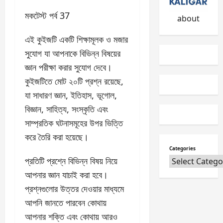
n
c
2026
s
i
মকটেস্ট পর্ব 37
about
0
&
t
t
y
এই কুইজটি একটি শিক্ষামূলক
h
B
ও মজার সুযোগ যা আপনাকে
e
i
বিভিন্ন বিষয়ের জ্ঞান পরীক্ষা
i
l
করার সুযোগ দেবে।
r
l
A
O
কুইজটিতে মোট ২০টি প্রশ্ন
n
n
রয়েছে, যা সাধারণ জ্ঞান,
s
l
ইতিহাস, ভূগোল, বিজ্ঞান,
w
i
e
সাহিত্য, সংস্কৃতি এবং
n
r
e
সাম্প্রতিক ঘটনাসমূহের উপর
Categories
s
ভিত্তি করে তৈরি করা
January
হয়েছে।
27,
May
2026
3,
প্রতিটি প্রশ্নে বিভিন্ন বিষয়
2025
0
নিয়ে আপনার জ্ঞান যাচাই করা
0