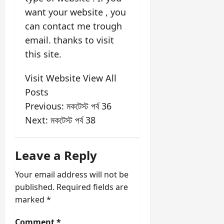
15 / 20
ভারত স্বাধীনতার সময় ব্রিটেনের
প্রধানমন্ত্রী কে ছিলেন?
a. ক্লিমেন্ট অ্যাটলি
b. নেভিল চেম্বারলেইন
c. হারল্ড ম্যাকমিলান
d. উইনস্টন চার্চিল