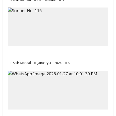
20 / 20
গান্ধীজী কতবার কারাবন্দি
হয়েছিলেন?
a. ৪ বার
b. ৩ বার
c. ৬ বার
d. ৫ বার