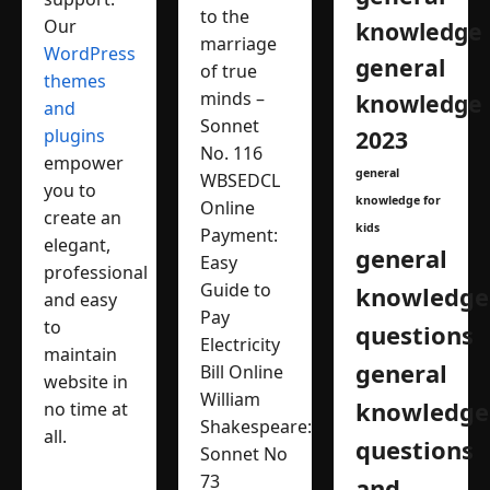
ABOUT THE AUTHOR
Sisir Mondal
Administrator
My name is SISIR