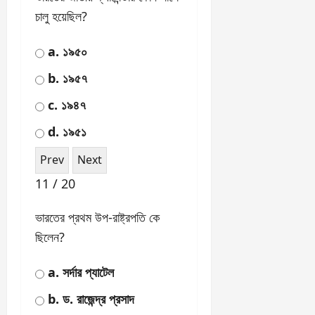
ভারতের প্রথম রাষ্ট্রপতি কে
ছিলেন?
a. জওহরলাল নেহেরু
b. ড. রাজেন্দ্র প্রসাদ
c. সর্দার প্যাটেল
d. বি.আর. আম্বেদকর
7 / 20