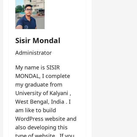
14 / 20
'আধুনিক ভারতের জনক' বলা হয়
কাকে?
a. বি.আর. আম্বেদকর
b. মহাত্মা গান্ধী
c. রাজা রামমোহন রায়
d. জওহরলাল নেহেরু