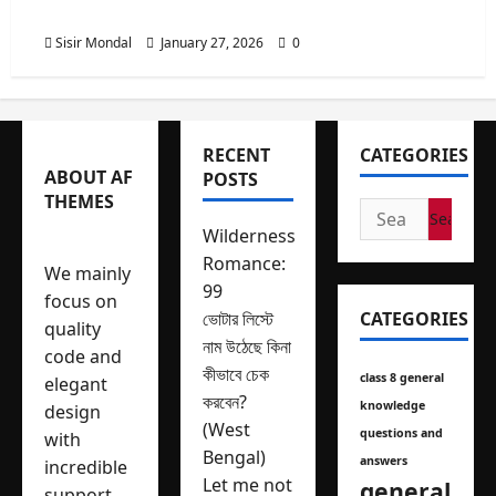
Your score is
The average score
is 15%
0%
Restart
quiz