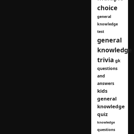
Next:
মকটেস্ট পর্ব 38
navigation
Leave a Reply
Your email address will not be
published.
Required fields are
marked
*
Comment
*