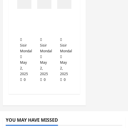
18 / 20
'বাল, পাল, লাল' ত্রয়ী কোন
আন্দোলনের সঙ্গে যুক্ত ছিল?
a. ভারত ছাড়ো আন্দোলন
b. স্বদেশী আন্দোলন
c. অসহযোগ আন্দোলন
d. লবণ সত্যাগ্রহ