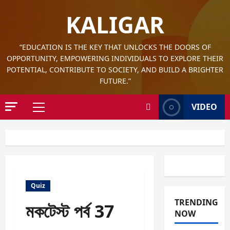
Skip
KALIGAR
to
content
“EDUCATION IS THE KEY THAT UNLOCKS THE DOORS OF
OPPORTUNITY, EMPOWERING INDIVIDUALS TO EXPLORE THEIR
POTENTIAL, CONTRIBUTE TO SOCIETY, AND BUILD A BRIGHTER
FUTURE.”
VIDEO
Primary
Menu
Quiz
TRENDING
মকটেস্ট পর্ব 37
NOW