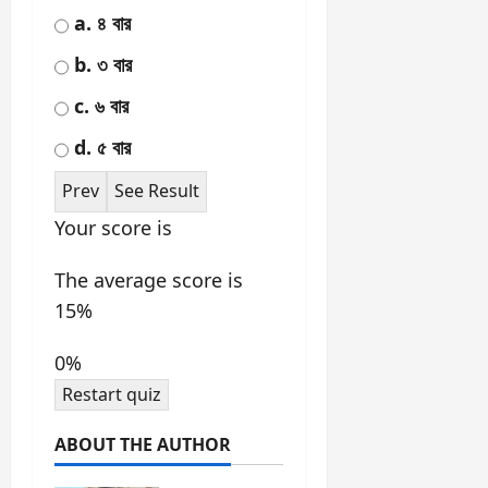
13 / 20
'ইন্ডিয়ান কাউন্সিল অ্যাক্ট' কোন
সালে প্রণীত হয়েছিল?
a. ১৮৫৭
b. ১৮৯২
c. ১৮৬১
d. ১৯০৯