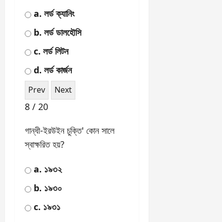
করেন?
a. সর্দার প্যাটেল
b. মহাত্মা গান্ধী
c. জওহরলাল নেহেরু
d. বি.আর. আম্বেদকর
5 / 20