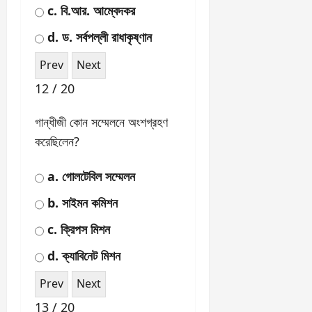
ভারতের প্রথম ভাইসরয় কে
ছিলেন?
a. লর্ড ক্যানিং
b. লর্ড ডালহৌসি
c. লর্ড লিটন
d. লর্ড কার্জন