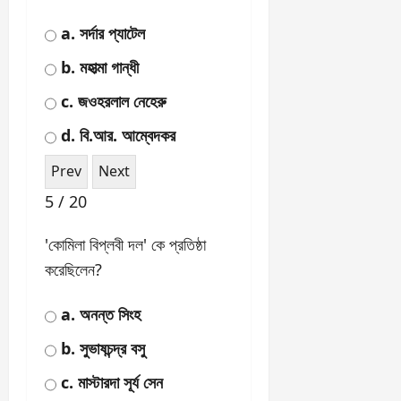
a. সরোজিনী নাইডু
b. রবীন্দ্রনাথ ঠাকুর
c. বঙ্কিমচন্দ্র চট্টোপাধ্যায়
d. সুভাষচন্দ্র বসু
3 / 20
'ভারতীয় সংবিধান' কতদিন ধরে