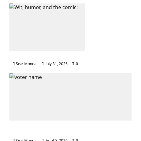
19 / 20
"ন্যাশনাল কলেজ" কে প্রতিষ্ঠা
করেছিলেন?
a. রবীন্দ্রনাথ ঠাকুর
b. মহাত্মা গান্ধী
c. জওহরলাল নেহেরু
d. সুভাষচন্দ্র বসু