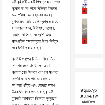
B
t
ভা
এই কুইজটি একটি শিক্ষামূলক ও মজার
9
S
t
বে
সুযোগ যা আপনাকে বিভিন্ন বিষয়ের
E
o
4
চে
July
জ্ঞান পরীক্ষা করার সুযোগ দেবে।
D
t
ক
31,
C
English
কুইজটিতে মোট ২০টি প্রশ্ন রয়েছে,
h
ক
2026
W
L
e
র
যা সাধারণ জ্ঞান, ইতিহাস, ভূগোল,
i
0
O
m
বে
বিজ্ঞান, সাহিত্য, সংস্কৃতি এবং
l
n
a
ন
সাম্প্রতিক ঘটনাসমূহের উপর ভিত্তি
l
l
5
r
?
i
i
r
করে তৈরি করা হয়েছে।
(
a
n
i
W
m
e
a
e
প্রতিটি প্রশ্নে বিভিন্ন বিষয় নিয়ে
S
P
g
s
আপনার জ্ঞান যাচাই করা হবে।
h
a
e
t
প্রশ্নগুলোর উত্তর দেওয়ার মাধ্যমে
a
y
o
B
k
m
f
আপনি জানতে পারবেন কোথায়
e
e
e
t
n
আপনার শক্তি এবং কোথায় আরও
s
n
r
g
https://yo
উন্নতির প্রয়োজন রয়েছে। এই
p
t
u
a
utu.be/zW
e
কুইজটি আপনাকে নিজেকে মূল্যায়ন
:
e
l
1alAiDco
a
E
m
)
করতে সাহায্য করবে এবং জ্ঞান বৃদ্ধির