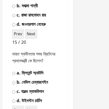
9 / 20
ভারতের প্রথম স্বাধীনতা আন্দোলন
কোথায় শুরু হয়েছিল?
a. মুম্বাই
b. কলকাতা
c. মীরাট
d. দিল্লি