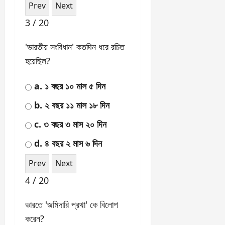
হন?
a. দিল্লী
b. মুম্বাই
c. কলকাতা
d. লাহোর
2 / 20
"বন্দেমাতরম" গানটির রচয়িতা কে?