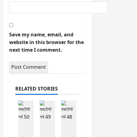
17 / 20
'নয়াদিল্লি' কে ভারতের রাজধানী
হিসাবে ঘোষণা করা হয় কবে?
a. ১৯১১
b. ১৯৩৫
c. ১৯০৫
d. ১৯২০