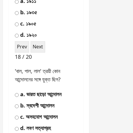
11 / 20
ভারতের প্রথম উপ-রাষ্ট্রপতি কে
ছিলেন?
a. সর্দার প্যাটেল
b. ড. রাজেন্দ্র প্রসাদ
c. বি.আর. আম্বেদকর
d. ড. সর্বপল্লী রাধাকৃষ্ণান