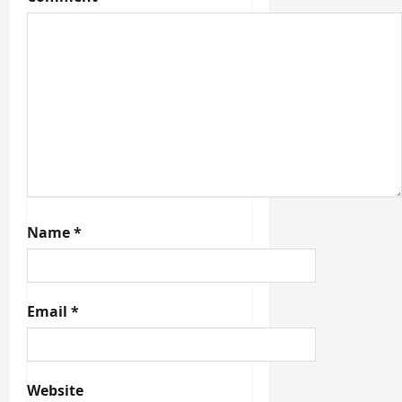
16 / 20
'লাহোর প্রস্তাব' কবে পাস
হয়েছিল?
a. ১৯৪২
b. ১৯৪৬
c. ১৯৪৫
d. ১৯৪০