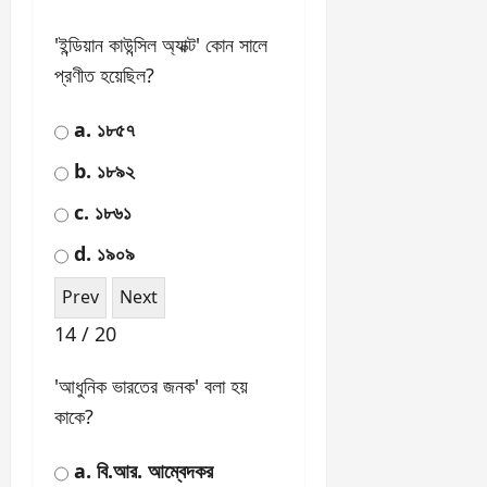
8 / 20
গান্ধী-ইরউইন চুক্তি' কোন সালে
স্বাক্ষরিত হয়?
a. ১৯৩২
b. ১৯৩০
c. ১৯৩১
d. ১৯২৯