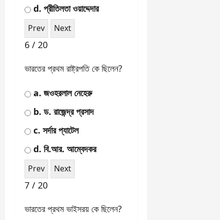
রচিত হয়েছিল?
a. ১ বছর ১০ মাস ৫ দিন
b. ২ বছর ১১ মাস ১৮ দিন
c. ৩ বছর ৩ মাস ২০ দিন
d. ৪ বছর ২ মাস ৬ দিন
4 / 20
ভারতে 'জমিদারি প্রথা' কে বিলোপ