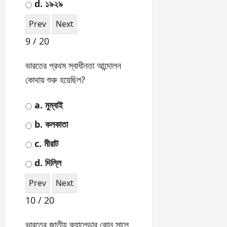
'কোমিলা বিপ্লবী দল' কে প্রতিষ্ঠা
করেছিলেন?
a. অনন্ত সিংহ
b. সুভাষচন্দ্র বসু
c. মাস্টারদা সূর্য সেন
d. প্রীতিলতা ওয়াদ্দেদার
6 / 20