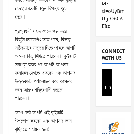
M?
r
a
i
ক্ষেত্রে একটি নতুন দিগন্ত খুলে
e
s
si=oUyBm
n
April
দেবে।
:
y
d
UgfO6CA
5,
S
G
s
2026
EIto
o
প্রশ্নগুলি সহজ থেকে শুরু করে
u
–
0
n
i
S
কিছুটা চ্যালেঞ্জিং হতে পারে, কিন্তু
n
d
o
সঠিকভাবে উত্তর দিতে পারলে আপনি
e
e
n
CONNECT
অনেক কিছু শিখতে পারবেন। কুইজটি
t
t
n
WITH US
N
o
সমাপ্ত করার পর আপনি আপনার
e
o
P
t
ফলাফল দেখতে পারবেন এবং আপনার
7
a
N
উত্তরগুলি পর্যালোচনা করে আপনার
3
y
o
Facebook
Youtube
জ্ঞান আরও শক্তিশালী করতে
Q
E
.
u
l
1
পারবেন।
e
e
1
s
c
6
আশা করি আপনি এই কুইজটি
t
t
উপভোগ করবেন এবং আপনার জ্ঞান
i
r
January
বৃদ্ধিতে সহায়ক হবে!
o
i
31,